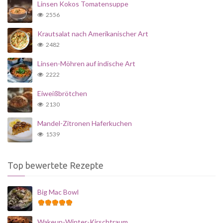
Linsen Kokos Tomatensuppe
2556
Krautsalat nach Amerikanischer Art
2482
Linsen-Möhren auf indische Art
2222
Eiweißbrötchen
2130
Mandel-Zitronen Haferkuchen
1539
Top bewertete Rezepte
Big Mac Bowl
Wakeup-Winter-Kirschtraum