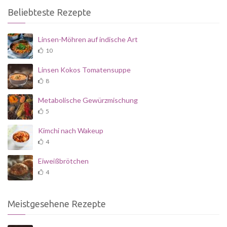
Beliebteste Rezepte
Linsen-Möhren auf indische Art
10
Linsen Kokos Tomatensuppe
8
Metabolische Gewürzmischung
5
Kimchi nach Wakeup
4
Eiweißbrötchen
4
Meistgesehene Rezepte