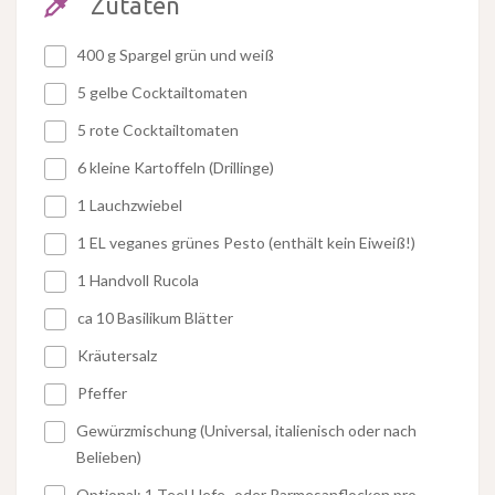
Zutaten
400 g Spargel grün und weiß
5 gelbe Cocktailtomaten
5 rote Cocktailtomaten
6 kleine Kartoffeln (Drillinge)
1 Lauchzwiebel
1 EL veganes grünes Pesto (enthält kein Eiweiß!)
1 Handvoll Rucola
ca 10 Basilikum Blätter
Kräutersalz
Pfeffer
Gewürzmischung (Universal, italienisch oder nach
Belieben)
Optional: 1 Teel Hefe- oder Parmesanflocken pro