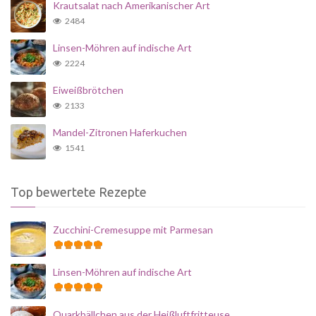
Krautsalat nach Amerikanischer Art
2484
Linsen-Möhren auf indische Art
2224
Eiweißbrötchen
2133
Mandel-Zitronen Haferkuchen
1541
Top bewertete Rezepte
Zucchini-Cremesuppe mit Parmesan
Linsen-Möhren auf indische Art
Quarkbällchen aus der Heißluftfritteuse