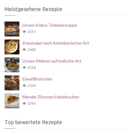
Meistgesehene Rezepte
Linsen Kokos Tomatensuppe
2557
Krautsalat nach Amerikanischer Art
2483
Linsen-Möhren auf indische Art
2224
Eiweißbrötchen
2130
Mandel-Zitronen Haferkuchen
1541
Top bewertete Rezepte