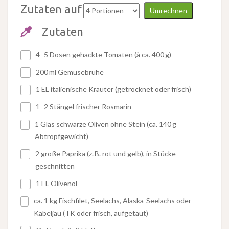
Zutaten auf
Umrechnen
Zutaten
4–5 Dosen gehackte Tomaten (à ca. 400 g)
200 ml Gemüsebrühe
1 EL italienische Kräuter (getrocknet oder frisch)
1–2 Stängel frischer Rosmarin
1 Glas schwarze Oliven ohne Stein (ca. 140 g
Abtropfgewicht)
2 große Paprika (z. B. rot und gelb), in Stücke
geschnitten
1 EL Olivenöl
ca. 1 kg Fischfilet, Seelachs, Alaska-Seelachs oder
Kabeljau (TK oder frisch, aufgetaut)