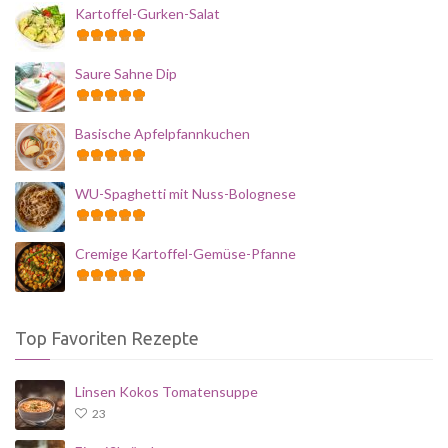
Kartoffel-Gurken-Salat
Saure Sahne Dip
Basische Apfelpfannkuchen
WU-Spaghetti mit Nuss-Bolognese
Cremige Kartoffel-Gemüse-Pfanne
Top Favoriten Rezepte
Linsen Kokos Tomatensuppe
23