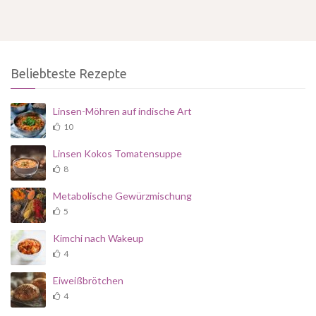
Beliebteste Rezepte
Linsen-Möhren auf indische Art
10
Linsen Kokos Tomatensuppe
8
Metabolische Gewürzmischung
5
Kimchi nach Wakeup
4
Eiweißbrötchen
4