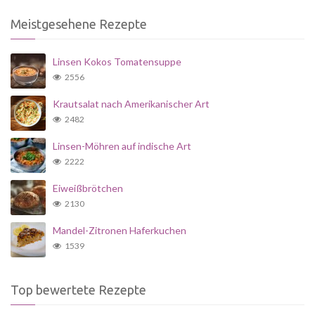
Meistgesehene Rezepte
Linsen Kokos Tomatensuppe
2556
Krautsalat nach Amerikanischer Art
2482
Linsen-Möhren auf indische Art
2222
Eiweißbrötchen
2130
Mandel-Zitronen Haferkuchen
1539
Top bewertete Rezepte