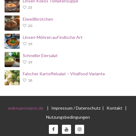
Linsen Kokos Tomatensuppe
23
Eiweißbrötchen
20
Linsen-Möhren auf indische Art
19
Schneller Eiersalat
19
Falscher Kartoffelsalat – Vitalfood-Variante
18
wakeuprezepte.de
|
Impressum / Datenschutz
|
Kontakt
|
Nutzungsbedingungen