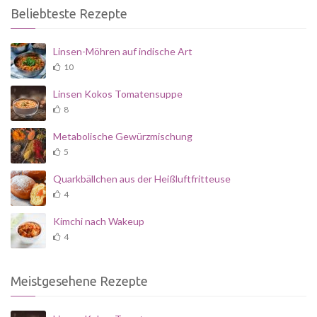
Beliebteste Rezepte
Linsen-Möhren auf indische Art
10
Linsen Kokos Tomatensuppe
8
Metabolische Gewürzmischung
5
Quarkbällchen aus der Heißluftfritteuse
4
Kimchi nach Wakeup
4
Meistgesehene Rezepte