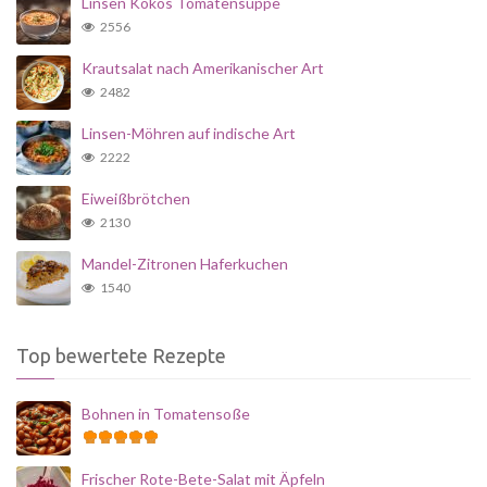
Linsen Kokos Tomatensuppe
2556
Krautsalat nach Amerikanischer Art
2482
Linsen-Möhren auf indische Art
2222
Eiweißbrötchen
2130
Mandel-Zitronen Haferkuchen
1540
Top bewertete Rezepte
Bohnen in Tomatensoße
Frischer Rote-Bete-Salat mit Äpfeln