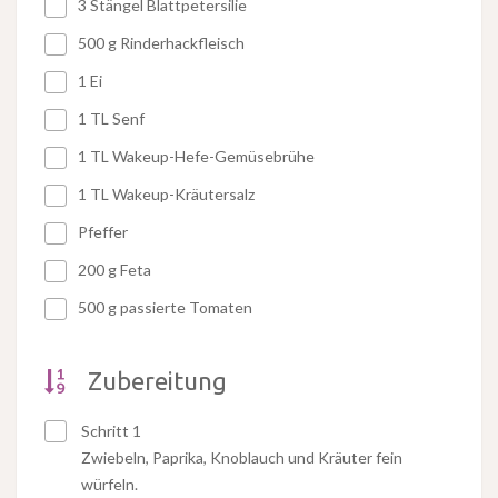
3 Stängel Blattpetersilie
500 g Rinderhackfleisch
1 Ei
1 TL Senf
1 TL Wakeup-Hefe-Gemüsebrühe
1 TL Wakeup-Kräutersalz
Pfeffer
200 g Feta
500 g passierte Tomaten
Zubereitung
Schritt 1
Zwiebeln, Paprika, Knoblauch und Kräuter fein
würfeln.