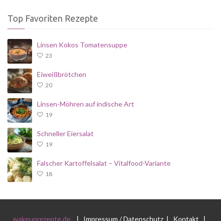
Top Favoriten Rezepte
Linsen Kokos Tomatensuppe
23
Eiweißbrötchen
20
Linsen-Möhren auf indische Art
19
Schneller Eiersalat
19
Falscher Kartoffelsalat – Vitalfood-Variante
18
wakeuprezepte.de
|
Impressum / Datenschutz
|
Kontakt
|