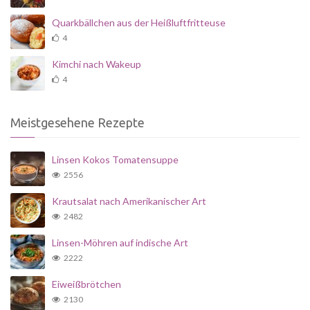
Quarkbällchen aus der Heißluftfritteuse
4
Kimchi nach Wakeup
4
Meistgesehene Rezepte
Linsen Kokos Tomatensuppe
2556
Krautsalat nach Amerikanischer Art
2482
Linsen-Möhren auf indische Art
2222
Eiweißbrötchen
2130