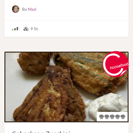
By
Mazi
9 St.