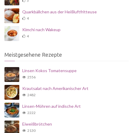
5
Quarkbällchen aus der Heißluftfritteuse
4
Kimchi nach Wakeup
4
Meistgesehene Rezepte
Linsen Kokos Tomatensuppe
2556
Krautsalat nach Amerikanischer Art
2482
Linsen-Möhren auf indische Art
2222
Eiweißbrötchen
2130