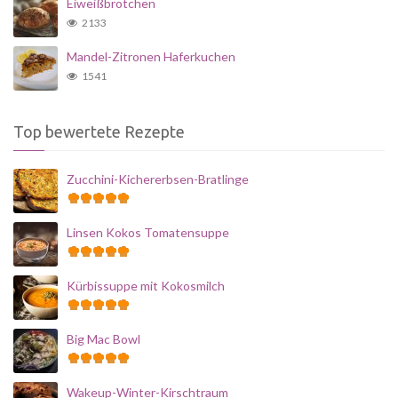
Eiweißbrötchen
2133
Mandel-Zitronen Haferkuchen
1541
Top bewertete Rezepte
Zucchini-Kichererbsen-Bratlinge
Linsen Kokos Tomatensuppe
Kürbissuppe mit Kokosmilch
Big Mac Bowl
Wakeup-Winter-Kirschtraum