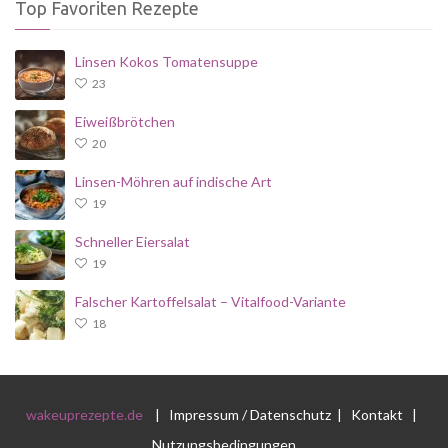
Top Favoriten Rezepte
Linsen Kokos Tomatensuppe
23
Eiweißbrötchen
20
Linsen-Möhren auf indische Art
19
Schneller Eiersalat
19
Falscher Kartoffelsalat – Vitalfood-Variante
18
wakeuprezepte.de
|
Impressum / Datenschutz
|
Kontakt
|
Nutzungsbedingungen