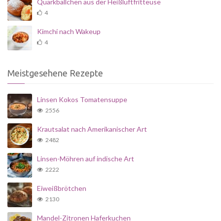
Quarkbällchen aus der Heißluftfritteuse
4
Kimchi nach Wakeup
4
Meistgesehene Rezepte
Linsen Kokos Tomatensuppe
2556
Krautsalat nach Amerikanischer Art
2482
Linsen-Möhren auf indische Art
2222
Eiweißbrötchen
2130
Mandel-Zitronen Haferkuchen