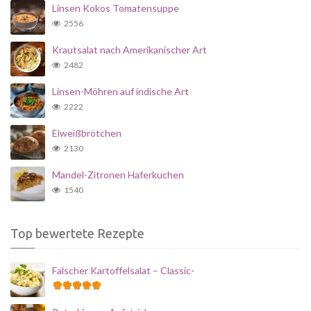
Linsen Kokos Tomatensuppe
2556
Krautsalat nach Amerikanischer Art
2482
Linsen-Möhren auf indische Art
2222
Eiweißbrötchen
2130
Mandel-Zitronen Haferkuchen
1540
Top bewertete Rezepte
Falscher Kartoffelsalat – Classic-