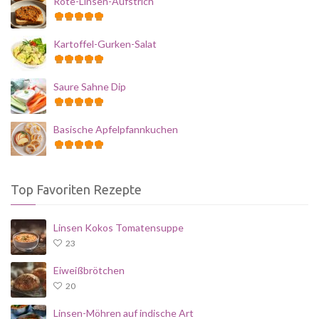
Rote-Linsen-Aufstrich
Kartoffel-Gurken-Salat
Saure Sahne Dip
Basische Apfelpfannkuchen
Top Favoriten Rezepte
Linsen Kokos Tomatensuppe
23
Eiweißbrötchen
20
Linsen-Möhren auf indische Art