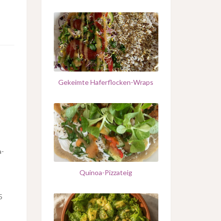
Gekeimte Haferflocken-Wraps
a-
Quinoa-Pizzateig
5