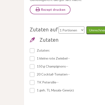
Rezept drucken
Zutaten auf
Umrechne
Zutaten
Zutaten:
1 kleine rote Zwiebel--
150 g Champignons--
20 Cocktail-Tomaten--
TK Petersilie--
1 geh. TL Masala-Gewürz