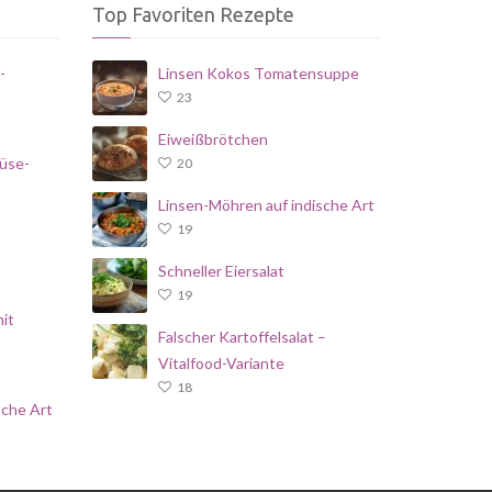
Top Favoriten Rezepte
-
Linsen Kokos Tomatensuppe
23
Eiweißbrötchen
üse-
20
Linsen-Möhren auf indische Art
19
Schneller Eiersalat
19
it
Falscher Kartoffelsalat –
Vitalfood-Variante
18
sche Art