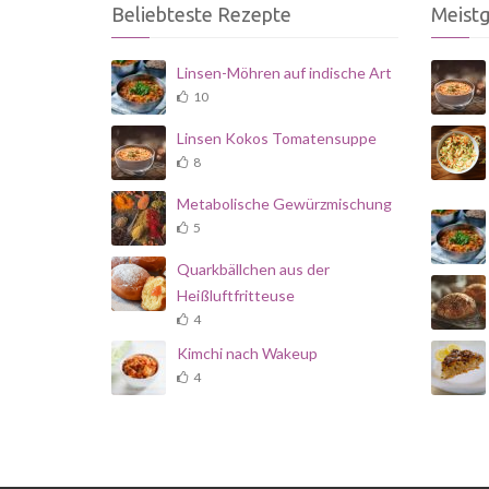
Beliebteste Rezepte
Meist
Linsen-Möhren auf indische Art
10
Linsen Kokos Tomatensuppe
8
Metabolische Gewürzmischung
5
Quarkbällchen aus der
Heißluftfritteuse
4
Kimchi nach Wakeup
4