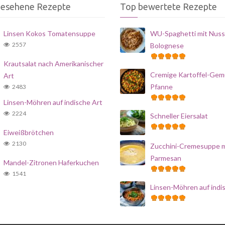
gesehene Rezepte
Top bewertete Rezepte
Linsen Kokos Tomatensuppe
WU-Spaghetti mit Nuss
2557
Bolognese
Krautsalat nach Amerikanischer
Cremige Kartoffel-Gem
Art
Pfanne
2483
Linsen-Möhren auf indische Art
2224
Schneller Eiersalat
Eiweißbrötchen
2130
Zucchini-Cremesuppe m
Parmesan
Mandel-Zitronen Haferkuchen
1541
Linsen-Möhren auf indi