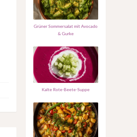
Grüner Sommersalat mit Avocado
& Gurke
Kalte Rote-Beete-Suppe