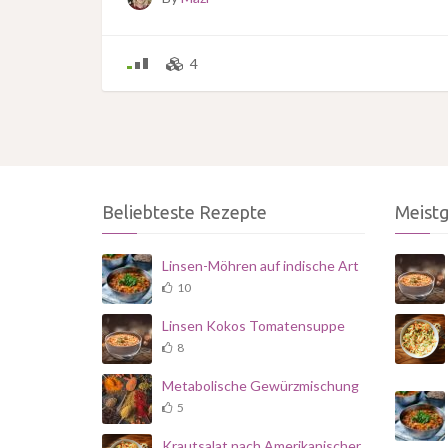
4
Beliebteste Rezepte
Meist
Linsen-Möhren auf indische Art
10
Linsen Kokos Tomatensuppe
8
Metabolische Gewürzmischung
5
Krautsalat nach Amerikanischer