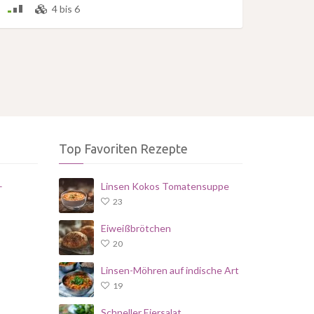
4 bis 6
Top Favoriten Rezepte
–
Linsen Kokos Tomatensuppe
23
Eiweißbrötchen
20
Linsen-Möhren auf indische Art
19
Schneller Eiersalat