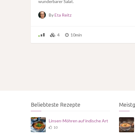
wunderbarer Salat.
By
Eta Reitz
4
10min
Beliebteste Rezepte
Meist
Linsen-Möhren auf indische Art
10