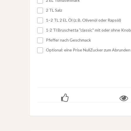
2 EL Tomatenmark
2 TL Salz
1–2 TL 2 EL Öl (z. B. Olivenöl oder Rapsöl)
1-2 Tl Bruschetta "classic" mit oder ohne Kno
Pfeffer nach Geschmack
Optional: eine Prise NullZucker zum Abrunden