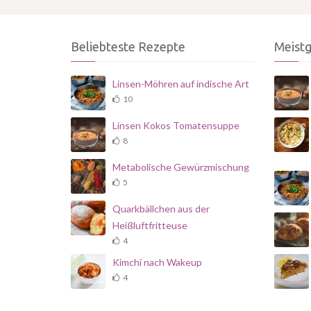
Beliebteste Rezepte
Meist
Linsen-Möhren auf indische Art
10
Linsen Kokos Tomatensuppe
8
Metabolische Gewürzmischung
5
Quarkbällchen aus der
Heißluftfritteuse
4
Kimchi nach Wakeup
4