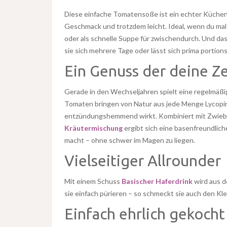
Diese einfache Tomatensoße ist ein echter Küchenk
Geschmack und trotzdem leicht. Ideal, wenn du mal 
oder als schnelle Suppe für zwischendurch. Und da
sie sich mehrere Tage oder lässt sich prima portio
Ein Genuss der deine Ze
Gerade in den Wechseljahren spielt eine regelmäßig
Tomaten bringen von Natur aus jede Menge Lycopin m
entzündungshemmend wirkt. Kombiniert mit Zwiebe
Kräutermischung
ergibt sich eine basenfreundlic
macht – ohne schwer im Magen zu liegen.
Vielseitiger Allrounder
Mit einem Schuss
Basischer Haferdrink
wird aus d
sie einfach pürieren – so schmeckt sie auch den Klei
Einfach ehrlich gekocht