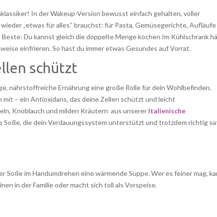
lassiker! In der Wakeup-Version bewusst einfach gehalten, voller
wieder „etwas für alles“ brauchst: für Pasta, Gemüsegerichte, Aufläufe
s Beste: Du kannst gleich die doppelte Menge kochen Im Kühlschrank hä
nsweise einfrieren. So hast du immer etwas Gesundes auf Vorrat.
llen schützt
e, nährstoffreiche Ernährung eine große Rolle für dein Wohlbefinden.
it – ein Antioxidans, das deine Zellen schützt und leicht
ln, Knoblauch und milden Kräutern aus unserer
Italienische
he Soße, die dein Verdauungssystem unterstützt und trotzdem richtig sa
er Soße im Handumdrehen eine wärmende Suppe. Wer es feiner mag, k
nen in der Familie oder macht sich toll als Vorspeise.