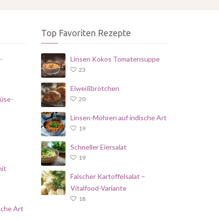
Top Favoriten Rezepte
-
Linsen Kokos Tomatensuppe
23
Eiweißbrötchen
üse-
20
Linsen-Möhren auf indische Art
19
Schneller Eiersalat
19
it
Falscher Kartoffelsalat –
Vitalfood-Variante
18
sche Art