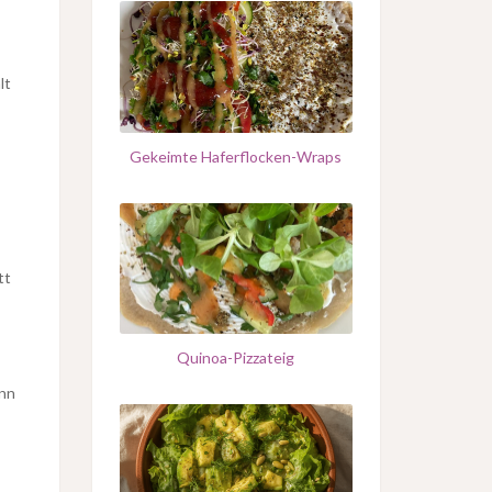
lt
Gekeimte Haferflocken-Wraps
tt
Quinoa-Pizzateig
ann