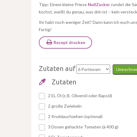
Tipp: Einem kleine Priese
NullZucker
rundet die Sä
kochst, weißt du genau, was drin ist – kein verstec
Ihr habt noch weniger Zeit? Dann kann ich euch un
Fertig!
Rezept drucken
Zutaten auf
Umrechne
Zutaten
2 EL Öl (z. B. Olivenöl oder Rapsöl)
2 große Zwiebeln
2 Knoblauchzehen (optional)
3 Dosen gehackte Tomaten (à 400 g)