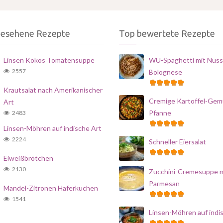
gesehene Rezepte
Top bewertete Rezepte
Linsen Kokos Tomatensuppe
WU-Spaghetti mit Nuss
2557
Bolognese
Krautsalat nach Amerikanischer
Cremige Kartoffel-Gem
Art
Pfanne
2483
Linsen-Möhren auf indische Art
2224
Schneller Eiersalat
Eiweißbrötchen
2130
Zucchini-Cremesuppe m
Parmesan
Mandel-Zitronen Haferkuchen
1541
Linsen-Möhren auf indi