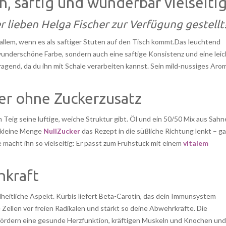
h, saftig und wunderbar vielseiti
 lieben Helga Fischer zur Verfügung gestellt
 allem, wenn es als saftiger Stuten auf den Tisch kommt.Das leuchtend
wunderschöne Farbe, sondern auch eine saftige Konsistenz und eine leic
agend, da du ihn mit Schale verarbeiten kannst. Sein mild-nussiges Aro
ber ohne Zuckerzusatz
m Teig seine luftige, weiche Struktur gibt. Öl und ein 50/50 Mix aus Sahn
 kleine Menge
NullZucker
das Rezept in die süßliche Richtung lenkt – g
 macht ihn so vielseitig: Er passt zum Frühstück mit einem
vitalem
hkraft
tliche Aspekt. Kürbis liefert Beta-Carotin, das dein Immunsystem
e Zellen vor freien Radikalen und stärkt so deine Abwehrkräfte. Die
ördern eine gesunde Herzfunktion, kräftigen Muskeln und Knochen und