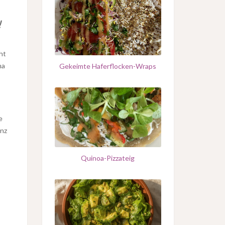
g
!
ht
ma
Gekeimte Haferflocken-Wraps
e
anz
Quinoa-Pizzateig