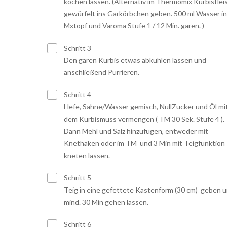
kochen lassen. (Alternativ im Thermomix Kürbisflei
gewürfelt ins Garkörbchen geben. 500 ml Wasser i
Mxtopf und Varoma Stufe 1 / 12 Min. garen. )
Schritt 3
Den garen Kürbis etwas abkühlen lassen und
anschließend Pürrieren.
Schritt 4
Hefe, Sahne/Wasser gemisch, NullZucker und Öl mi
dem Kürbismuss vermengen ( TM 30 Sek. Stufe 4 ).
Dann Mehl und Salz hinzufügen, entweder mit
Knethaken oder im TM und 3 Min mit Teigfunktion
kneten lassen.
Schritt 5
Teig in eine gefettete Kastenform (30 cm) geben 
mind. 30 Min gehen lassen.
Schritt 6