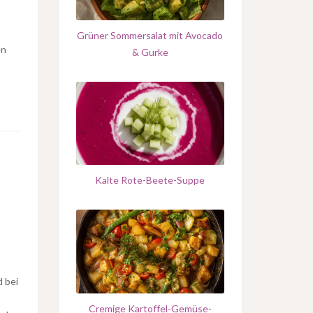
s
Grüner Sommersalat mit Avocado
en
& Gurke
Kalte Rote-Beete-Suppe
 bei
Cremige Kartoffel-Gemüse-