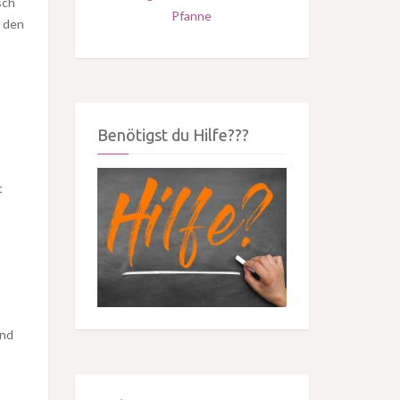
sch
Pfanne
n den
Benötigst du Hilfe???
t
und