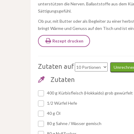
unterstützen die Nerven. Ballaststoffe aus dem Kü
Sättigungsgefühl.
Ob pur, mit Butter oder als Begleiter zu einer herbs
bringt Wärme und Genuss auf den Tisch und ist ein e
Rezept drucken
Zutaten auf
Umrechne
Zutaten
400 g Kürbisfleisch (Hokkaido) grob gewürfelt
1/2 Würfel Hefe
40 g Öl
80 g Sahne / Wasser gemisch
80 g NullZucker