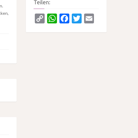
Teilen:
n.
cken,
Copy
WhatsApp
Facebook
Twitter
Email
Link