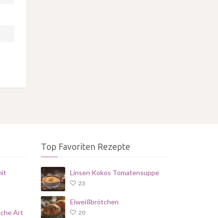
Top Favoriten Rezepte
it
Linsen Kokos Tomatensuppe
23
Eiweißbrötchen
sche Art
20