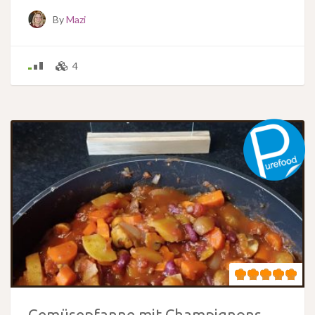
By
Mazi
4
Gemüsepfanne mit Champignons