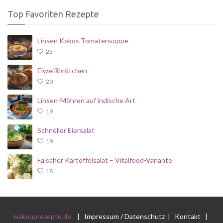
Top Favoriten Rezepte
Linsen Kokos Tomatensuppe
23
Eiweißbrötchen
20
Linsen-Möhren auf indische Art
19
Schneller Eiersalat
19
Falscher Kartoffelsalat – Vitalfood-Variante
18
wakeuprezepte.de
|
Impressum / Datenschutz
|
Kontakt
|