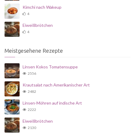
Kimchi nach Wakeup
4
Eiweißbrötchen
4
Meistgesehene Rezepte
Linsen Kokos Tomatensuppe
2556
Krautsalat nach Amerikanischer Art
2482
Linsen-Möhren auf indische Art
2222
Eiweißbrötchen
2130