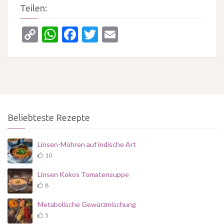
Teilen:
Copy
WhatsApp
Facebook
Twitter
Email
Link
Beliebteste Rezepte
Linsen-Möhren auf indische Art
10
Linsen Kokos Tomatensuppe
8
Metabolische Gewürzmischung
5