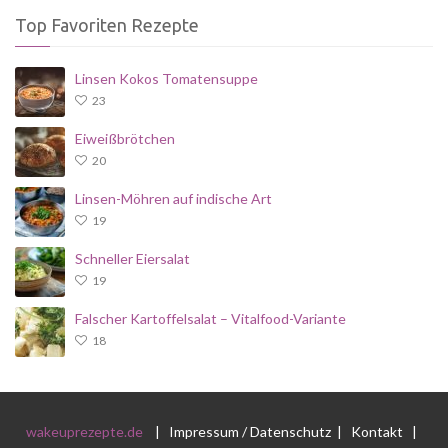
Top Favoriten Rezepte
Linsen Kokos Tomatensuppe
23
Eiweißbrötchen
20
Linsen-Möhren auf indische Art
19
Schneller Eiersalat
19
Falscher Kartoffelsalat – Vitalfood-Variante
18
wakeuprezepte.de
|
Impressum / Datenschutz
|
Kontakt
|