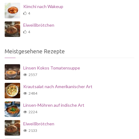
Kimchi nach Wakeup
4
Eiweißbrötchen
4
Meistgesehene Rezepte
Linsen Kokos Tomatensuppe
2557
Krautsalat nach Amerikanischer Art
2484
Linsen-Möhren auf indische Art
2224
Eiweißbrötchen
2133