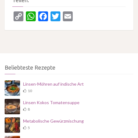
Teilen:
Copy
WhatsApp
Facebook
Twitter
Email
Link
Beliebteste Rezepte
Linsen-Möhren auf indische Art
10
Linsen Kokos Tomatensuppe
8
Metabolische Gewürzmischung
5