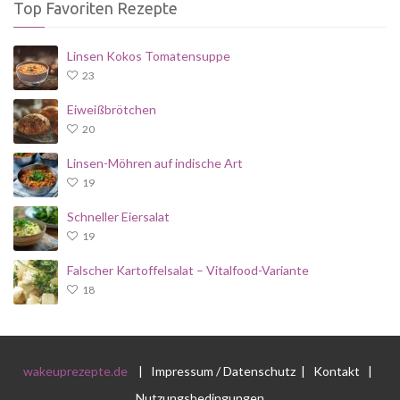
Top Favoriten Rezepte
Linsen Kokos Tomatensuppe
23
Eiweißbrötchen
20
Linsen-Möhren auf indische Art
19
Schneller Eiersalat
19
Falscher Kartoffelsalat – Vitalfood-Variante
18
wakeuprezepte.de
|
Impressum / Datenschutz
|
Kontakt
|
Nutzungsbedingungen