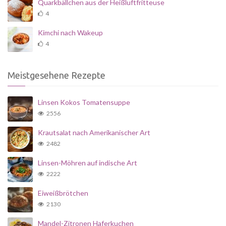
Quarkbällchen aus der Heißluftfritteuse
4
Kimchi nach Wakeup
4
Meistgesehene Rezepte
Linsen Kokos Tomatensuppe
2556
Krautsalat nach Amerikanischer Art
2482
Linsen-Möhren auf indische Art
2222
Eiweißbrötchen
2130
Mandel-Zitronen Haferkuchen