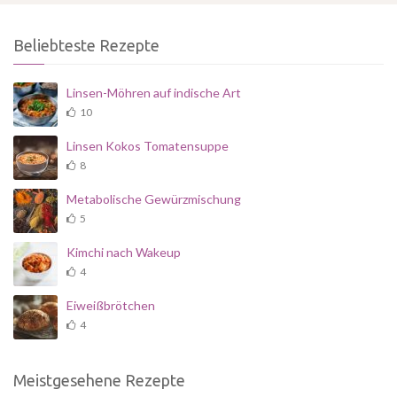
Beliebteste Rezepte
Linsen-Möhren auf indische Art
10
Linsen Kokos Tomatensuppe
8
Metabolische Gewürzmischung
5
Kimchi nach Wakeup
4
Eiweißbrötchen
4
Meistgesehene Rezepte