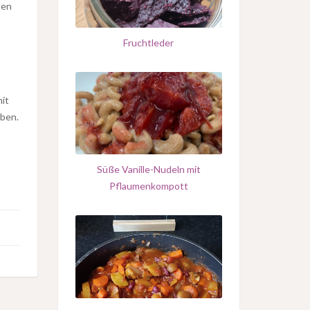
den
Fruchtleder
it
ben.
Süße Vanille-Nudeln mit
Pflaumenkompott