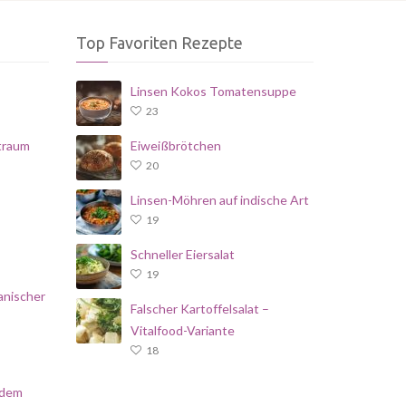
Top Favoriten Rezepte
Linsen Kokos Tomatensuppe
23
traum
Eiweißbrötchen
20
Linsen-Möhren auf indische Art
19
Schneller Eiersalat
19
anischer
Falscher Kartoffelsalat –
Vitalfood-Variante
18
 dem