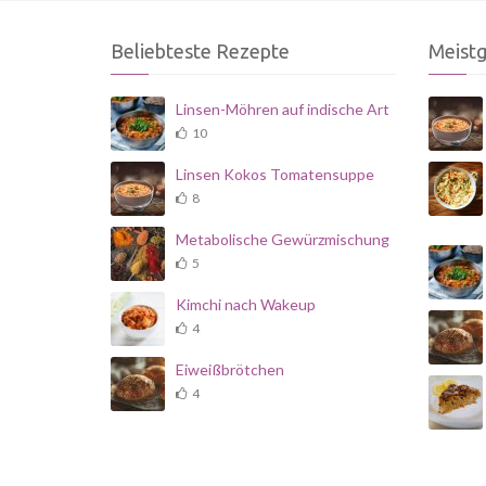
Beliebteste Rezepte
Meist
Linsen-Möhren auf indische Art
10
Linsen Kokos Tomatensuppe
8
Metabolische Gewürzmischung
5
Kimchi nach Wakeup
4
Eiweißbrötchen
4