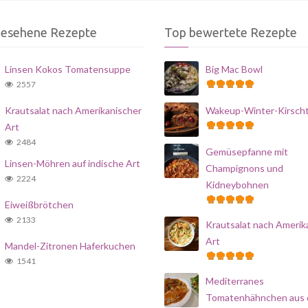
gesehene Rezepte
Top bewertete Rezepte
Linsen Kokos Tomatensuppe
Big Mac Bowl
2557
Krautsalat nach Amerikanischer
Wakeup-Winter-Kirsch
Art
2484
Gemüsepfanne mit
Linsen-Möhren auf indische Art
Champignons und
2224
Kidneybohnen
Eiweißbrötchen
2133
Krautsalat nach Amerik
Art
Mandel-Zitronen Haferkuchen
1541
Mediterranes
Tomatenhähnchen aus